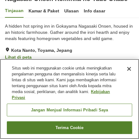
Tinjauan
Kamar & Paket
Ulasan
Info dasar
A hidden hot spring inn in Gokayama Nagasaki Onsen, housed in
an historic farmhouse. Gather around the irori hearth and enjoy
meals featuring homegrown vegetables and wild game.
Kota Nanto, Toyama, Jepang
Lihat di peta
Situs web ini menggunakan cookie untuk meningkatkan
Fasilitas properti
pengalaman pengguna dan menganalisis kinerja serta lalu
lintas di situs web kami. Kami juga membagikan informasi
Tempat parkir
Mesin penjual otomatis
tentang penggunaan situs kami oleh Anda kepada mitra
Pemandian besar (air
Antar jemput
media sosial, periklanan, dan analitik kami.
Kebijakan
panas)
Privasi
Jangan Menjual Informasi Pribadi Saya
Beranda
Jepang
Toyama
Kota Nanto
Nagasaki Onsen Kominka no Yado Okabe
Terima Cookie
Cari kamar