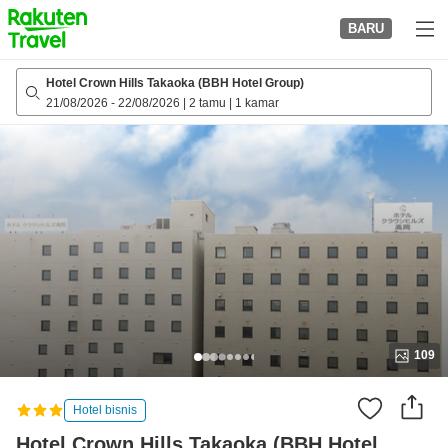
to
BARU
top
page
Hotel Crown Hills Takaoka (BBH Hotel Group)
21/08/2026
-
22/08/2026
|
2 tamu
|
1 kamar
109
Hotel bisnis
Hotel Crown Hills Takaoka (BBH Hotel