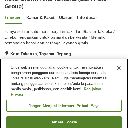
Group)
Tinjauan
Kamar & Paket
Ulasan
Info dasar
Hanya sekitar satu menit berjalan kaki dari Stasiun Takaoka /
Direkomendasikan untuk bisnis dan berwisata / Memiliki
pemandian besar dan berbagai layanan gratis
Kota Takaoka, Toyama, Jepang
Lihat di peta
Situs web ini menggunakan cookie untuk meningkatkan
Sangat baik
Ulasan:
323
3.9
pengalaman pengguna dan menganalisis kinerja serta lalu
lintas di situs web kami. Kami juga membagikan informasi
tentang penggunaan situs kami oleh Anda kepada mitra
Fasilitas properti
media sosial, periklanan, dan analitik kami.
Kebijakan
Wi-Fi
Lima menit berjalan kaki ke
Privasi
stasiun
Mesin penjual otomatis
Parkir berbayar
Jangan Menjual Informasi Pribadi Saya
Beranda
Jepang
Toyama
Kota Takaoka
Terima Cookie
Cari kamar
Hotel Crown Hills Takaoka (BBH Hotel Group)