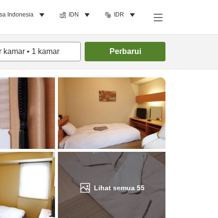
sa Indonesia
IDN
IDR
Cari kamar
r kamar
•
1
kamar
Perbarui
Lihat semua
55