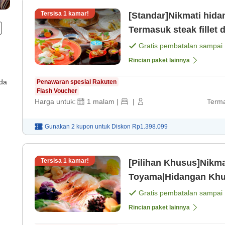
Tersisa
1
kamar!
[Standar]Nikmati hi
Gratis pembatalan sampai
Rincian paket lainnya
ada
Penawaran spesial Rakuten
Flash Voucher
Harga untuk:
1
malam
|
|
Terma
Gunakan 2 kupon untuk
Diskon
Rp1.398.099
Tersisa
1
kamar!
[Pilihan Khusus]Nikm
Toyama|Hidangan Khu
[Sarapan]
Gratis pembatalan sampai
Rincian paket lainnya