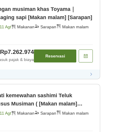
dangan musiman khas Toyama｜
Termasuk steak fillet daging sapi [Makan malam] [Sarapan]
11 Agt
Makanan
Sarapan
Makan malam
Rp7.262.974
Reservasi
suk pajak & biaya
ati kemewahan sashimi Teluk
sus Musiman ( [Makan malam]
11 Agt
Makanan
Sarapan
Makan malam