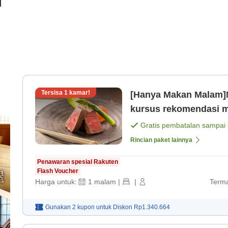
i
Tersisa
1
kamar!
[Hanya Makan Malam]N
Gratis pembatalan sampai
Rincian paket lainnya
Penawaran spesial Rakuten
Flash Voucher
Harga untuk:
1
malam
|
|
Terma
Gunakan 2 kupon untuk
Diskon
Rp1.340.664