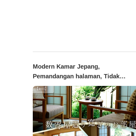
Modern Kamar Jepang,
Pemandangan halaman, Tidak
merokok (Kamar gaya Jepang 12,5
tatami (lantai 1/dengan futon))