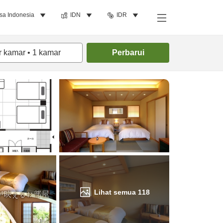
sa Indonesia
IDN
IDR
Cari kamar
r kamar
•
1
kamar
Perbarui
Lihat semua
118