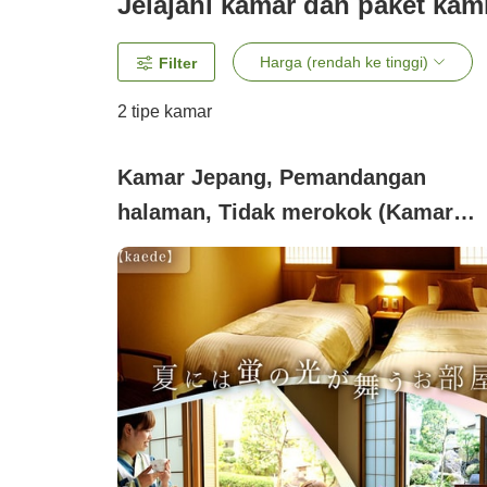
Jelajahi kamar dan paket kam
Harga (rendah ke tinggi)
Filter
2
tipe kamar
Kamar Jepang, Pemandangan
halaman, Tidak merokok (Kamar
Jepang Modern 10 Tatami (Lantai
1/Tempat Tidur/Kursi Pijat))