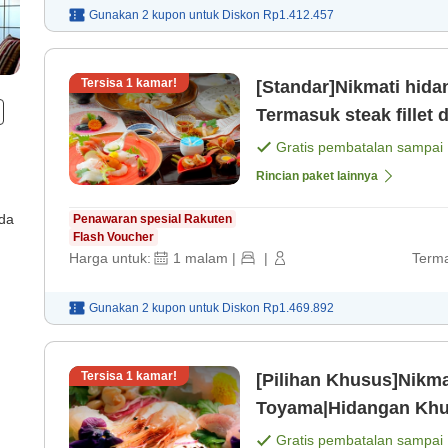
Gunakan 2 kupon untuk
Diskon
Rp1.412.457
Tersisa
1
kamar!
[Standar]Nikmati hi
Gratis pembatalan sampai
Rincian paket lainnya
ada
Penawaran spesial Rakuten
Flash Voucher
Harga untuk:
1
malam
|
|
Terma
Gunakan 2 kupon untuk
Diskon
Rp1.469.892
Tersisa
1
kamar!
[Pilihan Khusus]Nikm
Toyama|Hidangan Khu
[Sarapan]
Gratis pembatalan sampai