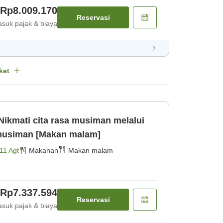
Rp8.009.170
Reservasi
suk pajak & biaya
ket
ikmati cita rasa musiman melalui
kursus rekomendasi musiman [Makan malam]
11 Agt
Makanan
Makan malam
Rp7.337.594
Reservasi
suk pajak & biaya