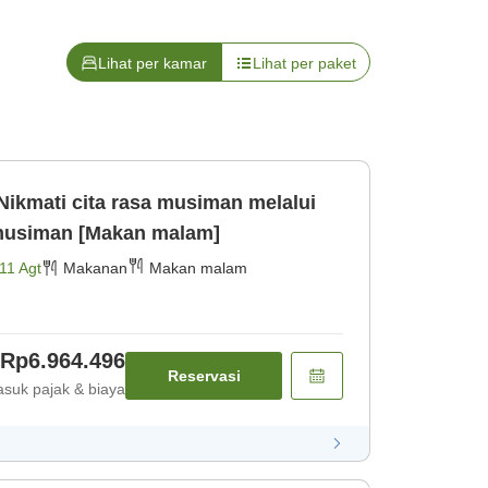
Lihat per kamar
Lihat per paket
ikmati cita rasa musiman melalui
kursus rekomendasi musiman [Makan malam]
11 Agt
Makanan
Makan malam
Rp6.964.496
Reservasi
suk pajak & biaya