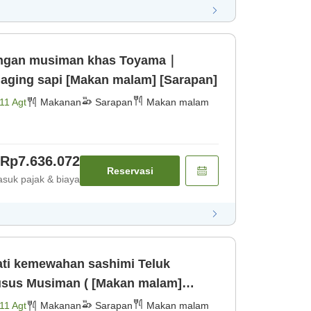
dangan musiman khas Toyama｜
Termasuk steak fillet daging sapi [Makan malam] [Sarapan]
11 Agt
Makanan
Sarapan
Makan malam
Rp7.636.072
Reservasi
suk pajak & biaya
ati kemewahan sashimi Teluk
sus Musiman ( [Makan malam]
11 Agt
Makanan
Sarapan
Makan malam