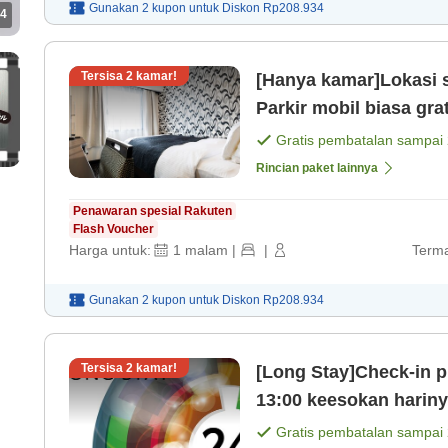
Gunakan 2 kupon untuk
Diskon
Rp208.934
4
Tersisa
2
kamar!
[Hanya kamar]Lokasi s
Parkir mobil biasa grat
[Kamar saja]
Gratis pembatalan sampai
Rincian paket lainnya
Penawaran spesial Rakuten
Flash Voucher
Harga untuk:
1
malam
|
|
Terma
Gunakan 2 kupon untuk
Diskon
Rp208.934
Tersisa
2
kamar!
[Long Stay]Check-in p
13:00 keesokan harin
24 jam [Kamar saja]
Gratis pembatalan sampai