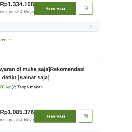
Rp1.334.108
Reservasi
suk pajak & biaya
ket
aran di muka saja]Rekomendasi
 detik! [Kamar saja]
20 Agt
Tanpa makan
Rp1.085.376
Reservasi
suk pajak & biaya