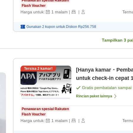
Penawaran spesial Rakuten
Flash Voucher
Harga untuk:
1
malam
|
|
Terma
Gunakan 2 kupon untuk
Diskon
Rp256.758
Tampilkan
3
pa
Tersisa
2
kamar!
[Hanya kamar・Pembay
untuk check-in cepat 1
Gratis pembatalan sampai
Rincian paket lainnya
Penawaran spesial Rakuten
Flash Voucher
Harga untuk:
1
malam
|
|
Terma