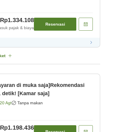
Rp1.334.108
Reservasi
suk pajak & biaya
ket
aran di muka saja]Rekomendasi
 detik! [Kamar saja]
20 Agt
Tanpa makan
Rp1.198.436
Reservasi