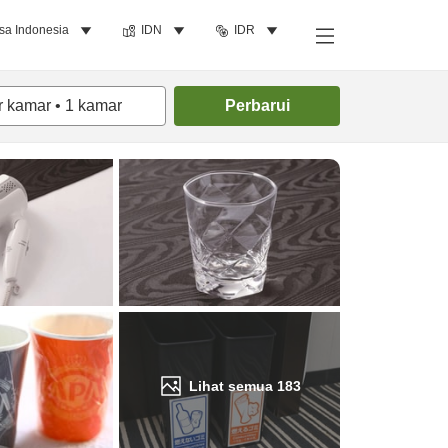
sa Indonesia
IDN
IDR
Cari kamar
r kamar
•
1
kamar
Perbarui
Lihat semua
183