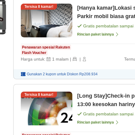
Tersisa
8
kamar!
[Hanya kamar]Lokasi s
Parkir mobil biasa grat
[Kamar saja]
Gratis pembatalan sampai
Rincian paket lainnya
Penawaran spesial Rakuten
Flash Voucher
Harga untuk:
1
malam
|
|
Terma
Gunakan 2 kupon untuk
Diskon
Rp208.934
Tersisa
8
kamar!
[Long Stay]Check-in p
13:00 keesokan harin
24 jam [Kamar saja]
Gratis pembatalan sampai
Rincian paket lainnya