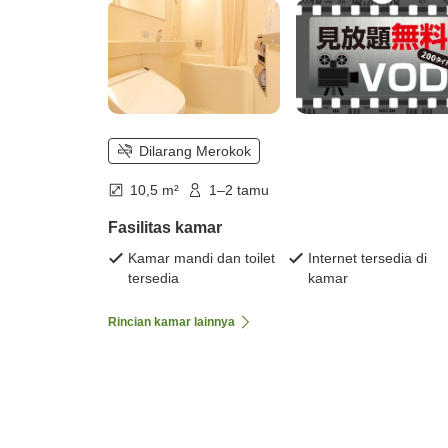
Dilarang Merokok
10,5 m²
1–2 tamu
Fasilitas kamar
Kamar mandi dan toilet
Internet tersedia di
tersedia
kamar
Rincian kamar lainnya