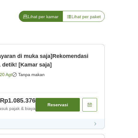
Lihat per kamar
Lihat per paket
aran di muka saja]Rekomendasi
 detik! [Kamar saja]
20 Agt
Tanpa makan
Rp1.085.376
Reservasi
suk pajak & biaya