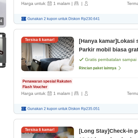
Harga untuk:
1
malam
|
|
Terma
Gunakan 2 kupon untuk
Diskon
Rp230.641
4
Tersisa
6
kamar!
[Hanya kamar]Lokasi s
Parkir mobil biasa grat
[Kamar saja]
Gratis pembatalan sampai
Rincian paket lainnya
Penawaran spesial Rakuten
Flash Voucher
Harga untuk:
1
malam
|
|
Terma
Gunakan 2 kupon untuk
Diskon
Rp235.051
Tersisa
6
kamar!
[Long Stay]Check-in p