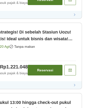
suk pajak & biaya
trategis! Di sebelah Stasiun Uozu!
is! Ideal untuk bisnis dan wisata!
20 Agt
Tanpa makan
Rp1.221.048
Reservasi
suk pajak & biaya
ukul 13:00 hingga check-out pukul