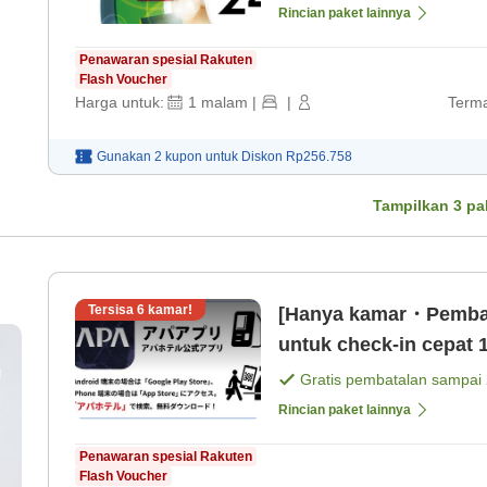
Rincian paket lainnya
Penawaran spesial Rakuten
Flash Voucher
Harga untuk:
1
malam
|
|
Terma
Gunakan 2 kupon untuk
Diskon
Rp256.758
Tampilkan
3
pa
Tersisa
6
kamar!
[Hanya kamar・Pembay
untuk check-in cepat 1
Gratis pembatalan sampai
Rincian paket lainnya
Penawaran spesial Rakuten
Flash Voucher