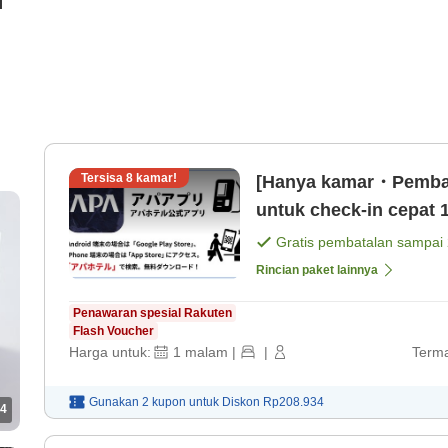
i
Tersisa
8
kamar!
[Hanya kamar・Pembay
untuk check-in cepat 1
Gratis pembatalan sampai
Rincian paket lainnya
Penawaran spesial Rakuten
Flash Voucher
Harga untuk:
1
malam
|
|
Terma
Gunakan 2 kupon untuk
Diskon
Rp208.934
4