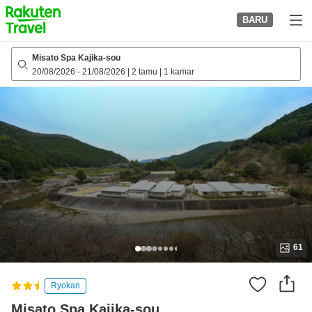
to
BARU
top
page
Misato Spa Kajika-sou
20/08/2026
-
21/08/2026
|
2 tamu
|
1 kamar
61
Ryokan
Misato Spa Kajika-sou