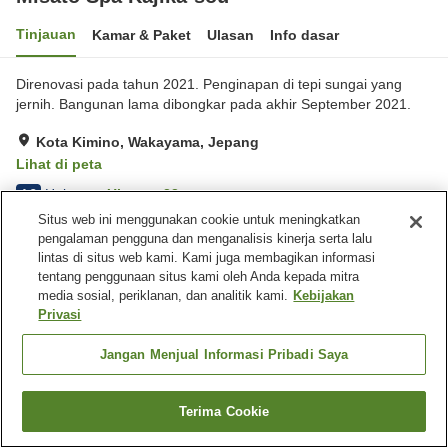
Tinjauan
Kamar & Paket
Ulasan
Info dasar
Direnovasi pada tahun 2021. Penginapan di tepi sungai yang
jernih. Bangunan lama dibongkar pada akhir September 2021.
Kota Kimino, Wakayama, Jepang
Lihat di peta
Hebat
Ulasan:
23
4.3
Situs web ini menggunakan cookie untuk meningkatkan
pengalaman pengguna dan menganalisis kinerja serta lalu
Fasilitas properti
lintas di situs web kami. Kami juga membagikan informasi
tentang penggunaan situs kami oleh Anda kepada mitra
Tempat parkir
Sauna
media sosial, periklanan, dan analitik kami.
Kebijakan
Restoran
Kafe
Privasi
Beranda
Jepang
Wakayama
Kota Kimino
Jangan Menjual Informasi Pribadi Saya
Misato Spa Kajika-sou
Terima Cookie
Cari kamar