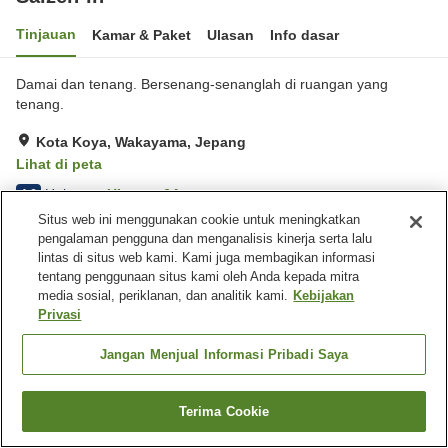
Tinjauan
Kamar & Paket
Ulasan
Info dasar
Damai dan tenang. Bersenang-senanglah di ruangan yang
tenang.
Kota Koya, Wakayama, Jepang
Lihat di peta
Hebat
Ulasan:
64
4.6
Situs web ini menggunakan cookie untuk meningkatkan
pengalaman pengguna dan menganalisis kinerja serta lalu
Fasilitas properti
lintas di situs web kami. Kami juga membagikan informasi
tentang penggunaan situs kami oleh Anda kepada mitra
Tempat parkir
Pemandian besar
media sosial, periklanan, dan analitik kami.
Kebijakan
Privasi
Beranda
Jepang
Wakayama
Kota Koya
Saizen-in
Jangan Menjual Informasi Pribadi Saya
Terima Cookie
Cari kamar