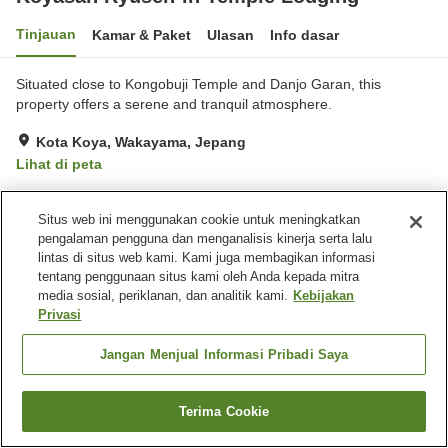
Tinjauan
Kamar & Paket
Ulasan
Info dasar
Situated close to Kongobuji Temple and Danjo Garan, this
property offers a serene and tranquil atmosphere.
Kota Koya, Wakayama, Jepang
Lihat di peta
Situs web ini menggunakan cookie untuk meningkatkan
Beranda
Jepang
Wakayama
Kota Koya
pengalaman pengguna dan menganalisis kinerja serta lalu
Koyasan Ryusen-in Temple Lodging
lintas di situs web kami. Kami juga membagikan informasi
tentang penggunaan situs kami oleh Anda kepada mitra
media sosial, periklanan, dan analitik kami.
Kebijakan
Privasi
Jangan Menjual Informasi Pribadi Saya
Terima Cookie
Cari kamar