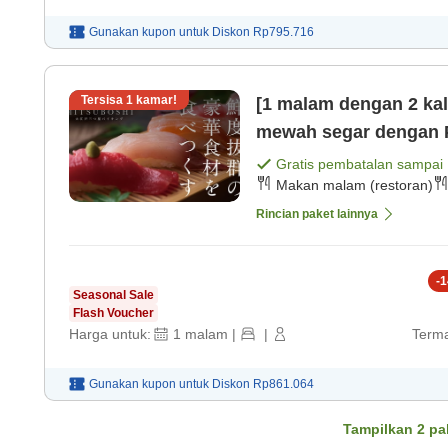
Gunakan kupon untuk
Diskon
Rp795.716
Tersisa
1
kamar!
[1 malam dengan 2 ka
mewah segar dengan P
Gratis pembatalan sampai
Makan malam (restoran)
Rincian paket lainnya
-
1
Seasonal Sale
Flash Voucher
Harga untuk:
1
malam
|
|
Terma
Gunakan kupon untuk
Diskon
Rp861.064
Tampilkan
2
pa