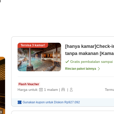
i
Tersisa
3
kamar!
[hanya kamar]Check-i
tanpa makanan [Kamar
Gratis pembatalan sampai
Rincian paket lainnya
Flash Voucher
Harga untuk:
1
malam
|
|
Terma
Gunakan kupon untuk
Diskon
Rp927.092
3