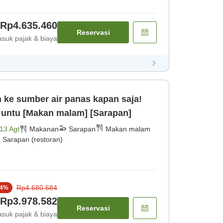
Rp4.635.460
Reservasi
suk pajak & biaya
 ke sumber air panas kapan saja!
s untu [Makan malam] [Sarapan]
13 Agt
Makanan
Sarapan
Makan malam
Sarapan (restoran)
Rp4.680.684
4
%
Rp3.978.582
Reservasi
suk pajak & biaya