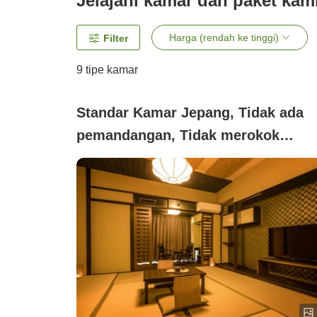
Jelajahi kamar dan paket kam
Harga (rendah ke tinggi)
Filter
9
tipe kamar
Standar Kamar Jepang, Tidak ada
pemandangan, Tidak merokok
([bebas asap rokok]Kamar Standar
Gaya Jepang Kapasitas 3 Orang
Tanpa Kamar Mandi Dalam (Tanpa
Pemandangan))