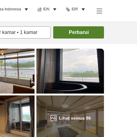
sa Indonesia
IDN
IDR
Cari kamar
r kamar
•
1
kamar
Perbarui
Lihat semua
96