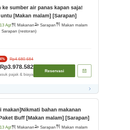
 ke sumber air panas kapan saja!
s untu [Makan malam] [Sarapan]
13 Agt
Makanan
Sarapan
Makan malam
Sarapan (restoran)
Rp4.680.684
4
%
Rp3.978.582
Reservasi
suk pajak & biaya
li makan]Nikmati bahan makanan
aket Buff [Makan malam] [Sarapan]
13 Agt
Makanan
Sarapan
Makan malam