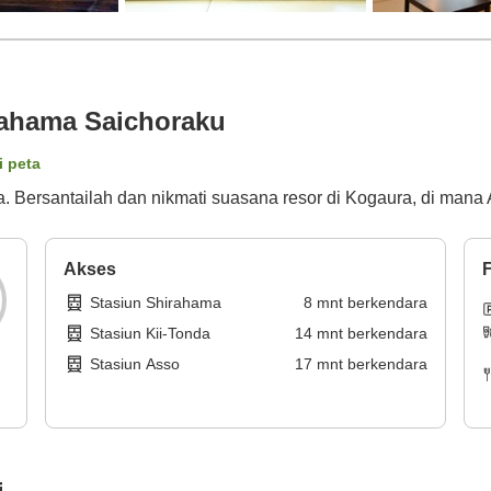
ahama Saichoraku
i peta
a. Bersantailah dan nikmati suasana resor di Kogaura, di mana
Akses
F
Stasiun Shirahama
8
mnt
berkendara
Stasiun Kii-Tonda
14
mnt
berkendara
Stasiun Asso
17
mnt
berkendara