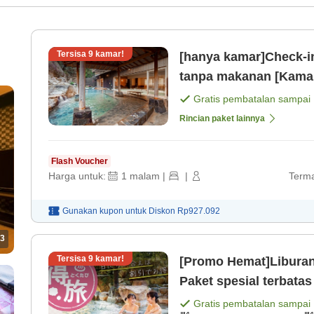
Tersisa
9
kamar!
[hanya kamar]Check-i
tanpa makanan [Kamar
Gratis pembatalan sampai
n
Rincian paket lainnya
)
Flash Voucher
Harga untuk:
1
malam
|
|
Terma
Gunakan kupon untuk
Diskon
Rp927.092
3
Tersisa
9
kamar!
[Promo Hemat]Liburan
Paket spesial terbata
Gratis pembatalan sampai