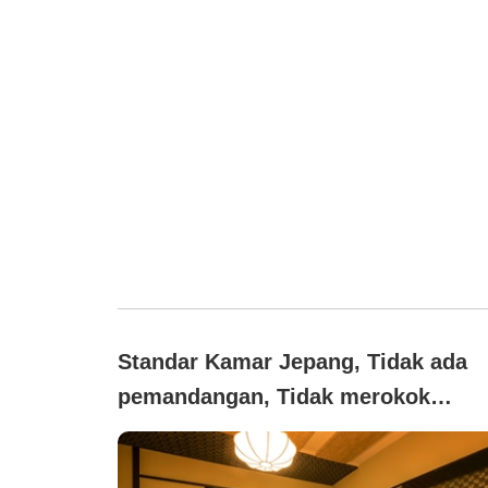
Standar Kamar Jepang, Tidak ada
pemandangan, Tidak merokok
([bebas asap rokok]Kamar standar
bergaya Jepang kapasitas 4 orang,