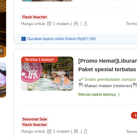
Flash Voucher
Harga untuk:
1
malam
|
|
Terma
Gunakan kupon untuk
Diskon
Rp927.092
3
Tersisa
1
kamar!
[Promo Hemat]Liburan
Paket spesial terbata
Gratis pembatalan sampai
Makan malam (restoran)
Rincian paket lainnya
-
1
Seasonal Sale
Flash Voucher
Harga untuk:
1
malam
|
|
Terma