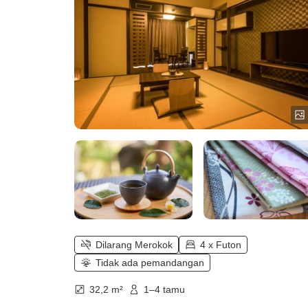
dilengkapi dengan kamar mandi
dalam (tanpa pemandangan))
Dilarang Merokok
4 x Futon
Tidak ada pemandangan
32,2 m²
1–4 tamu