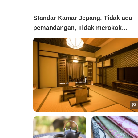
Standar Kamar Jepang, Tidak ada
pemandangan, Tidak merokok
([Bebas asap rokok]Kamar Standar
Gaya Jepang untuk 3 Orang denga
Shower Saja (Tanpa Pemandangan)