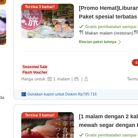
Tersisa
3
kamar!
[Promo Hemat]Liburan
Paket spesial terbata
Gratis pembatalan sampai
Makan malam (restoran)
Rincian paket lainnya
-
1
Seasonal Sale
Flash Voucher
Harga untuk:
1
malam
|
|
Terma
Gunakan kupon untuk
Diskon
Rp795.716
ada
Tersisa
3
kamar!
[1 malam dengan 2 ka
mewah segar dengan P
Gratis pembatalan sampai