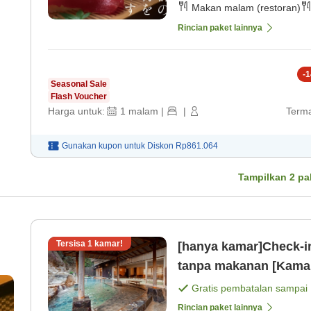
Makan malam (restoran)
Rincian paket lainnya
-
1
Seasonal Sale
Flash Voucher
Harga untuk:
1
malam
|
|
Terma
Gunakan kupon untuk
Diskon
Rp861.064
Tampilkan
2
pa
Tersisa
1
kamar!
[hanya kamar]Check-i
tanpa makanan [Kamar
Gratis pembatalan sampai
Rincian paket lainnya