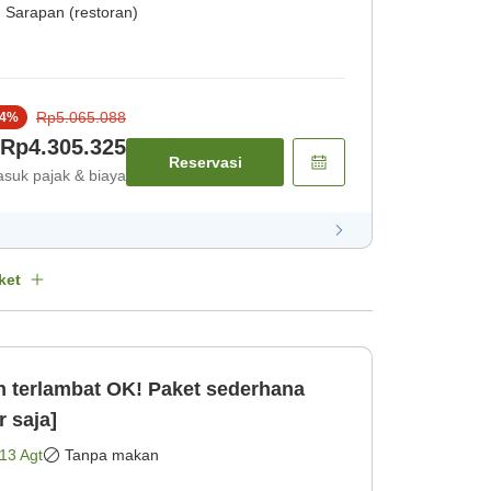
Sarapan (restoran)
Rp5.065.088
4
%
Rp4.305.325
Reservasi
suk pajak & biaya
ket
n terlambat OK! Paket sederhana
 saja]
13 Agt
Tanpa makan