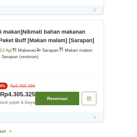
li makan]Nikmati bahan makanan
aket Buff [Makan malam] [Sarapan]
13 Agt
Makanan
Sarapan
Makan malam
Sarapan (restoran)
Rp5.065.088
4
%
Rp4.305.325
Reservasi
suk pajak & biaya
ket