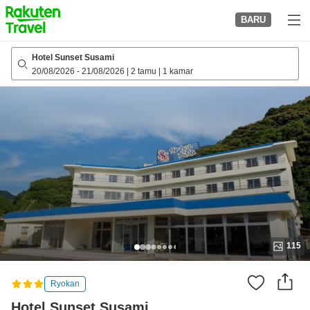
to
BARU
top
page
Hotel Sunset Susami
20/08/2026
-
21/08/2026
|
2 tamu
|
1 kamar
115
Ryokan
Hotel Sunset Susami