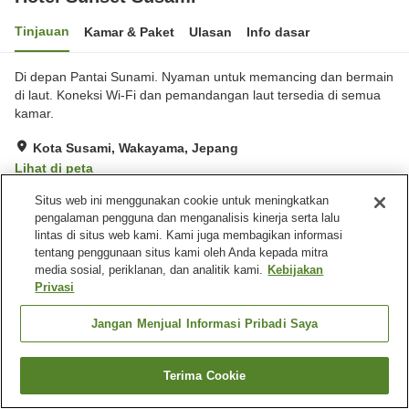
Tinjauan
Kamar & Paket
Ulasan
Info dasar
Di depan Pantai Sunami. Nyaman untuk memancing dan bermain
di laut. Koneksi Wi-Fi dan pemandangan laut tersedia di semua
kamar.
Kota Susami, Wakayama, Jepang
Lihat di peta
Hebat
Ulasan:
295
4.5
Situs web ini menggunakan cookie untuk meningkatkan
pengalaman pengguna dan menganalisis kinerja serta lalu
lintas di situs web kami. Kami juga membagikan informasi
Fasilitas properti
tentang penggunaan situs kami oleh Anda kepada mitra
media sosial, periklanan, dan analitik kami.
Kebijakan
Tempat parkir
Restoran
Privasi
Mesin penjual otomatis
Aula perjamuan
Jangan Menjual Informasi Pribadi Saya
Beranda
Jepang
Wakayama
Kota Susami
Hotel Sunset Susami
Terima Cookie
Cari kamar