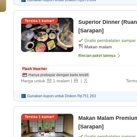
Gunakan kupon untuk
Diskon
Rp676.664
Tersisa
1
kamar!
Superior Dinner (Rua
[Sarapan]
Gratis pembatalan sampai
Makan malam
Rincian paket lainnya
Flash Voucher
Hanya prabayar dengan kartu kredit
Harga untuk:
1
malam
|
|
Terma
Gunakan kupon untuk
Diskon
Rp751.283
Tersisa
1
kamar!
Makan Malam Premium
[Sarapan]
Gratis pembatalan sampai