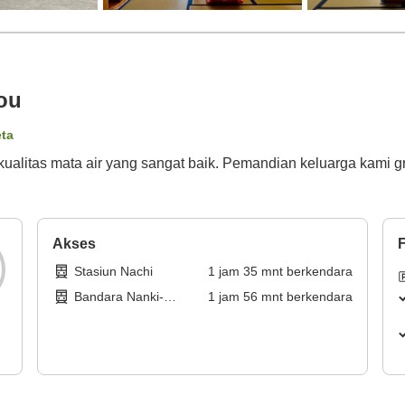
ou
eta
kualitas mata air yang sangat baik. Pemandian keluarga kami g
Akses
F
Stasiun Nachi
1
jam
35
mnt
berkendara
Bandara Nanki-
1
jam
56
mnt
berkendara
Shirahama