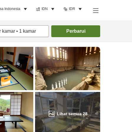
sa Indonesia
IDN
IDR
Cari kamar
r kamar
•
1
kamar
Perbarui
Lihat semua
28