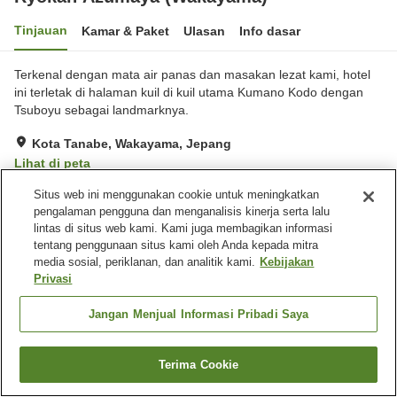
Tinjauan
Kamar & Paket
Ulasan
Info dasar
Terkenal dengan mata air panas dan masakan lezat kami, hotel
ini terletak di halaman kuil di kuil utama Kumano Kodo dengan
Tsuboyu sebagai landmarknya.
Kota Tanabe, Wakayama, Jepang
Lihat di peta
Hebat
Ulasan:
73
4.4
Situs web ini menggunakan cookie untuk meningkatkan
pengalaman pengguna dan menganalisis kinerja serta lalu
lintas di situs web kami. Kami juga membagikan informasi
Fasilitas properti
tentang penggunaan situs kami oleh Anda kepada mitra
media sosial, periklanan, dan analitik kami.
Kebijakan
Tempat parkir
Spa / Salon kecantikan
Privasi
Kafe
Toko
Jangan Menjual Informasi Pribadi Saya
Beranda
Jepang
Wakayama
Kota Tanabe
Ryokan Azumaya (Wakayama)
Terima Cookie
Cari kamar