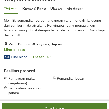
Tinjauan
Kamar & Paket
Ulasan
Info dasar
Memiliki pemandian berpemandangan yang mengalir langsung
dari sumber mata air alami. Penginapan yang menawarkan
hidangan yang dibuat dengan bahan-bahan musiman. Dilengkapi
dengan lift.
Kota Tanabe, Wakayama, Jepang
Lihat di peta
Luar biasa
Ulasan:
40
4.8
Fasilitas properti
Pantangan makan
Pemandian besar
(vegetarian)
Pemandian besar (air
panas)
Beranda
Jepang
Wakayama
Kota Tanabe
Cari kamar