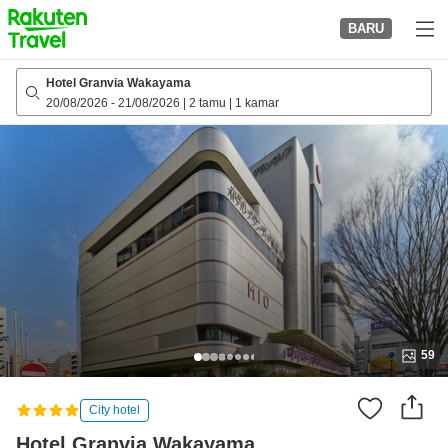
to
BARU
top
page
Hotel Granvia Wakayama
20/08/2026
-
21/08/2026
|
2 tamu
|
1 kamar
59
City hotel
Hotel Granvia Wakayama