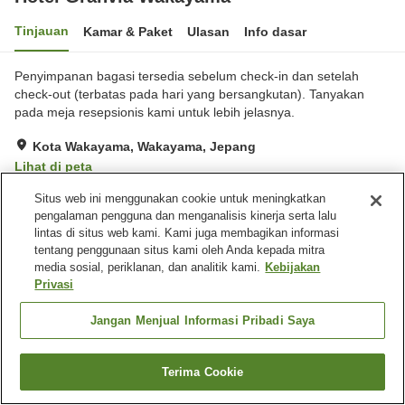
Tinjauan
Kamar & Paket
Ulasan
Info dasar
Penyimpanan bagasi tersedia sebelum check-in dan setelah
check-out (terbatas pada hari yang bersangkutan). Tanyakan
pada meja resepsionis kami untuk lebih jelasnya.
Kota Wakayama, Wakayama, Jepang
Lihat di peta
Hebat
Ulasan:
931
4.3
Situs web ini menggunakan cookie untuk meningkatkan
pengalaman pengguna dan menganalisis kinerja serta lalu
lintas di situs web kami. Kami juga membagikan informasi
Fasilitas properti
tentang penggunaan situs kami oleh Anda kepada mitra
media sosial, periklanan, dan analitik kami.
Kebijakan
Tempat parkir
Restoran
Privasi
Kafe
Mesin penjual otomatis
Jangan Menjual Informasi Pribadi Saya
Beranda
Jepang
Wakayama
Kota Wakayama
Hotel Granvia Wakayama
Terima Cookie
Cari kamar