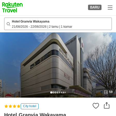
to
BARU
top
page
Hotel Granvia Wakayama
21/08/2026
-
22/08/2026
|
2 tamu
|
1 kamar
59
City hotel
Hotel Granvia Wakayama