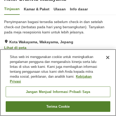
Tinjauan
Kamar & Paket
Ulasan
Info dasar
Penyimpanan bagasi tersedia sebelum check-in dan setelah
check-out (terbatas pada hari yang bersangkutan). Tanyakan
pada meja resepsionis kami untuk lebih jelasnya.
Kota Wakayama, Wakayama, Jepang
Lihat di peta
Hebat
Ulasan:
932
4.3
Situs web ini menggunakan cookie untuk meningkatkan
pengalaman pengguna dan menganalisis kinerja serta lalu
lintas di situs web kami. Kami juga membagikan informasi
Fasilitas properti
tentang penggunaan situs kami oleh Anda kepada mitra
media sosial, periklanan, dan analitik kami.
Kebijakan
Tempat parkir
Restoran
Privasi
Kafe
Mesin penjual otomatis
Jangan Menjual Informasi Pribadi Saya
Beranda
Jepang
Wakayama
Kota Wakayama
Hotel Granvia Wakayama
Terima Cookie
Cari kamar