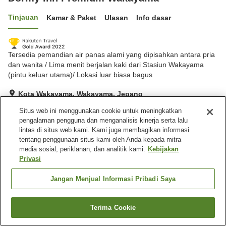
Tinjauan
Kamar & Paket
Ulasan
Info dasar
Tersedia pemandian air panas alami yang dipisahkan antara pria
dan wanita / Lima menit berjalan kaki dari Stasiun Wakayama
(pintu keluar utama)/ Lokasi luar biasa bagus
Kota Wakayama, Wakayama, Jepang
Lihat di peta
Situs web ini menggunakan cookie untuk meningkatkan
Hebat
Ulasan:
927
4.4
pengalaman pengguna dan menganalisis kinerja serta lalu
lintas di situs web kami. Kami juga membagikan informasi
tentang penggunaan situs kami oleh Anda kepada mitra
Fasilitas properti
media sosial, periklanan, dan analitik kami.
Kebijakan
Privasi
Tempat parkir
Sauna
Restoran
Lounge
Jangan Menjual Informasi Pribadi Saya
Beranda
Jepang
Wakayama
Kota Wakayama
Terima Cookie
Cari kamar
Dormy Inn Premium Wakayama