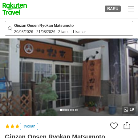
to
BARU
top
page
Ginzan Onsen Ryokan Matsumoto
20/08/2026
-
21/08/2026
|
2 tamu
|
1 kamar
19
Ryokan
Ginzan Onsen Ryokan Matsumoto