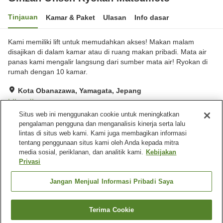
Tinjauan
Kamar & Paket
Ulasan
Info dasar
Kami memiliki lift untuk memudahkan akses! Makan malam
disajikan di dalam kamar atau di ruang makan pribadi. Mata air
panas kami mengalir langsung dari sumber mata air! Ryokan di
rumah dengan 10 kamar.
Kota Obanazawa, Yamagata, Jepang
Lihat di peta
Situs web ini menggunakan cookie untuk meningkatkan
Sangat baik
Ulasan:
63
4
pengalaman pengguna dan menganalisis kinerja serta lalu
lintas di situs web kami. Kami juga membagikan informasi
tentang penggunaan situs kami oleh Anda kepada mitra
Fasilitas properti
media sosial, periklanan, dan analitik kami.
Kebijakan
Tempat parkir
Pemandian besar (air
Privasi
panas)
Antar jemput
Jangan Menjual Informasi Pribadi Saya
Beranda
Jepang
Yamagata
Kota Obanazawa
Terima Cookie
Cari kamar
Ginzan Onsen Ryokan Matsumoto