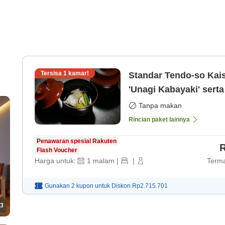
Tersisa
1
kamar!
Standar Tendo-so Kaise
'Unagi Kabayaki' serta
Tanpa makan
Rincian paket lainnya
Penawaran spesial Rakuten
R
Flash Voucher
Harga untuk:
1
malam
|
|
Terma
Gunakan 2 kupon untuk
Diskon
Rp2.715.701
3