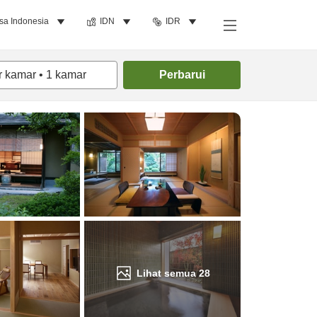
sa Indonesia
IDN
IDR
Cari kamar
r kamar
•
1
kamar
Perbarui
Lihat semua
28