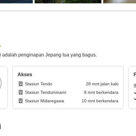
a
ni adalah penginapan Jepang tua yang bagus.
Akses
F
Stasiun Tendo
28
mnt
jalan kaki
Stasiun Tendominami
8
mnt
berkendara
Stasiun Midaregawa
10
mnt
berkendara
i