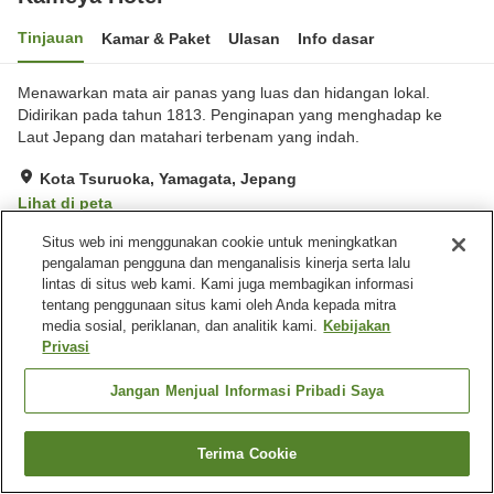
Tinjauan
Kamar & Paket
Ulasan
Info dasar
Menawarkan mata air panas yang luas dan hidangan lokal.
Didirikan pada tahun 1813. Penginapan yang menghadap ke
Laut Jepang dan matahari terbenam yang indah.
Kota Tsuruoka, Yamagata, Jepang
Lihat di peta
Hebat
Ulasan:
162
4.5
Situs web ini menggunakan cookie untuk meningkatkan
pengalaman pengguna dan menganalisis kinerja serta lalu
lintas di situs web kami. Kami juga membagikan informasi
Fasilitas properti
tentang penggunaan situs kami oleh Anda kepada mitra
media sosial, periklanan, dan analitik kami.
Kebijakan
Tempat parkir
Sauna
Privasi
Spa / Salon kecantikan
Kolam renang
Jangan Menjual Informasi Pribadi Saya
Beranda
Jepang
Yamagata
Kota Tsuruoka
Kameya Hotel
Terima Cookie
Cari kamar