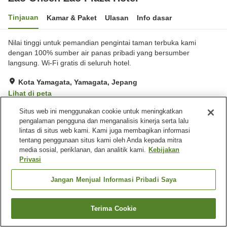
Tinjauan
Kamar & Paket
Ulasan
Info dasar
Nilai tinggi untuk pemandian pengintai taman terbuka kami
dengan 100% sumber air panas pribadi yang bersumber
langsung. Wi-Fi gratis di seluruh hotel.
Kota Yamagata, Yamagata, Jepang
Lihat di peta
Sangat baik
Ulasan:
210
4.1
Situs web ini menggunakan cookie untuk meningkatkan
pengalaman pengguna dan menganalisis kinerja serta lalu
lintas di situs web kami. Kami juga membagikan informasi
Fasilitas properti
tentang penggunaan situs kami oleh Anda kepada mitra
media sosial, periklanan, dan analitik kami.
Kebijakan
Tempat parkir
Restoran
Privasi
Mesin penjual otomatis
Toko
Jangan Menjual Informasi Pribadi Saya
Beranda
Jepang
Yamagata
Kota Yamagata
Zao Onsen Zao Plaza Hotel
Terima Cookie
Cari kamar