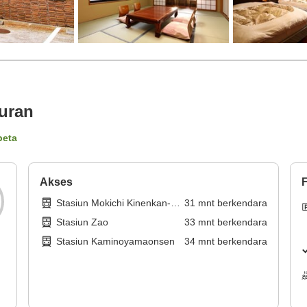
uran
peta
Akses
F
Stasiun Mokichi Kinenkan-
31
mnt
berkendara
mae
Stasiun Zao
33
mnt
berkendara
Stasiun Kaminoyamaonsen
34
mnt
berkendara