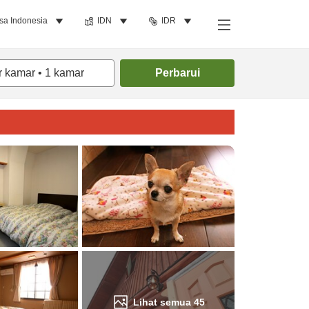
sa Indonesia
IDN
IDR
Cari kamar
r kamar
•
1
kamar
Perbarui
Lihat semua
45