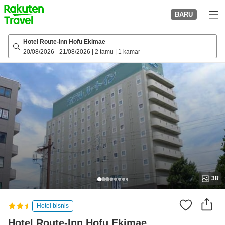
to
BARU
top
page
Hotel Route-Inn Hofu Ekimae
20/08/2026
-
21/08/2026
|
2 tamu
|
1 kamar
38
Hotel bisnis
Hotel Route-Inn Hofu Ekimae