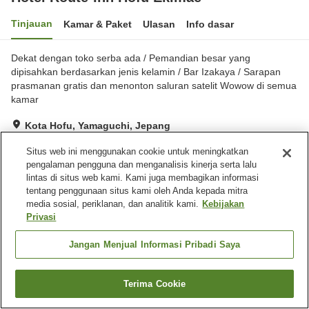
Tinjauan
Kamar & Paket
Ulasan
Info dasar
Dekat dengan toko serba ada / Pemandian besar yang
dipisahkan berdasarkan jenis kelamin / Bar Izakaya / Sarapan
prasmanan gratis dan menonton saluran satelit Wowow di semua
kamar
Kota Hofu, Yamaguchi, Jepang
Lihat di peta
Situs web ini menggunakan cookie untuk meningkatkan
Sangat baik
Ulasan:
398
4
pengalaman pengguna dan menganalisis kinerja serta lalu
lintas di situs web kami. Kami juga membagikan informasi
tentang penggunaan situs kami oleh Anda kepada mitra
Fasilitas properti
media sosial, periklanan, dan analitik kami.
Kebijakan
Privasi
Tempat parkir
Restoran
Mesin penjual otomatis
Pemandian besar
Jangan Menjual Informasi Pribadi Saya
Beranda
Jepang
Yamaguchi
Kota Hofu
Terima Cookie
Hotel Route-Inn Hofu Ekimae
Cari kamar