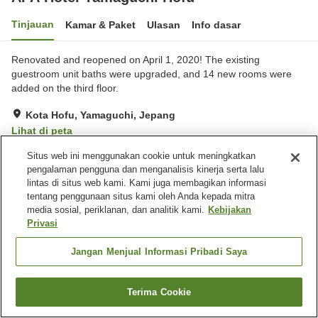
Tinjauan
Kamar & Paket
Ulasan
Info dasar
Renovated and reopened on April 1, 2020! The existing
guestroom unit baths were upgraded, and 14 new rooms were
added on the third floor.
Kota Hofu, Yamaguchi, Jepang
Lihat di peta
Sangat baik
Ulasan:
380
4.3
Situs web ini menggunakan cookie untuk meningkatkan
pengalaman pengguna dan menganalisis kinerja serta lalu
lintas di situs web kami. Kami juga membagikan informasi
Fasilitas properti
tentang penggunaan situs kami oleh Anda kepada mitra
media sosial, periklanan, dan analitik kami.
Kebijakan
Tempat parkir
Spa / Salon kecantikan
Privasi
Restoran
Mesin penjual otomatis
Jangan Menjual Informasi Pribadi Saya
Beranda
Jepang
Yamaguchi
Kota Hofu
APA Hotel Yamaguchi Hofu
Terima Cookie
Cari kamar