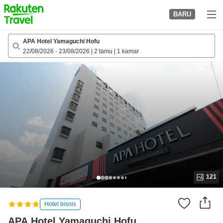
to
BARU
top
page
APA Hotel Yamaguchi Hofu
22/08/2026
-
23/08/2026
|
2 tamu
|
1 kamar
121
Hotel bisnis
APA Hotel Yamaguchi Hofu