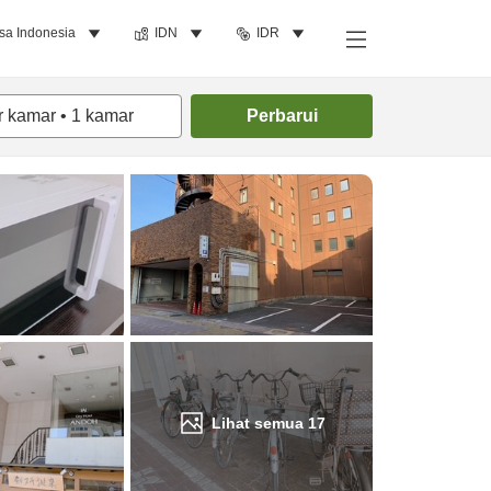
sa Indonesia
IDN
IDR
Cari kamar
r kamar
•
1
kamar
Perbarui
Lihat semua
17