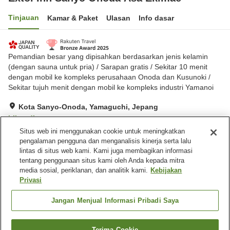
Tinjauan
Kamar & Paket
Ulasan
Info dasar
Pemandian besar yang dipisahkan berdasarkan jenis kelamin
(dengan sauna untuk pria) / Sarapan gratis / Sekitar 10 menit
dengan mobil ke kompleks perusahaan Onoda dan Kusunoki /
Sekitar tujuh menit dengan mobil ke kompleks industri Yamanoi
Kota Sanyo-Onoda, Yamaguchi, Jepang
Lihat di peta
Situs web ini menggunakan cookie untuk meningkatkan
Hebat
Ulasan:
1,214
4.4
pengalaman pengguna dan menganalisis kinerja serta lalu
lintas di situs web kami. Kami juga membagikan informasi
tentang penggunaan situs kami oleh Anda kepada mitra
Fasilitas properti
media sosial, periklanan, dan analitik kami.
Kebijakan
Tempat parkir
Sauna
Privasi
Mesin penjual otomatis
Pemandian udara terbuka
(air panas)
Jangan Menjual Informasi Pribadi Saya
Beranda
Jepang
Yamaguchi
Kota Sanyo-Onoda
Terima Cookie