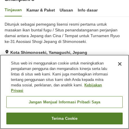
Tinjauan
Kamar & Paket
Ulasan
Info dasar
Ditunjuk sebagai pemegang lisensi resmi pertama untuk
masakan ikan buntal fugu / Situs penandatanganan perjanjian
damai antara Jepang dan Cina / Tempat untuk Turnamen Ryuo
ke-31 Asosiasi Shogi Jepang di Shimonoseki.
Kota Shimonoseki, Yamaguchi, Jepang
Lihat di peta
Situs web ini menggunakan cookie untuk meningkatkan
Luar biasa
Ulasan:
9
4.9
pengalaman pengguna dan menganalisis kinerja serta lalu
lintas di situs web kami. Kami juga membagikan informasi
tentang penggunaan situs kami oleh Anda kepada mitra
Fasilitas properti
media sosial, periklanan, dan analitik kami.
Kebijakan
Privasi
Tempat parkir
Spa / Salon kecantikan
Makan pribadi
Lounge
Jangan Menjual Informasi Pribadi Saya
Beranda
Jepang
Yamaguchi
Kota Shimonoseki
Terima Cookie
Shunpanro
Cari kamar