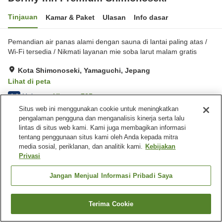
Tinjauan
Kamar & Paket
Ulasan
Info dasar
Pemandian air panas alami dengan sauna di lantai paling atas /
Wi-Fi tersedia / Nikmati layanan mie soba larut malam gratis
Kota Shimonoseki, Yamaguchi, Jepang
Lihat di peta
Hebat
Ulasan:
725
4.4
Situs web ini menggunakan cookie untuk meningkatkan
pengalaman pengguna dan menganalisis kinerja serta lalu
Fasilitas properti
lintas di situs web kami. Kami juga membagikan informasi
tentang penggunaan situs kami oleh Anda kepada mitra
Tempat parkir
Mesin penjual otomatis
media sosial, periklanan, dan analitik kami.
Kebijakan
Pemandian udara terbuka
Pemandian besar
Privasi
(air panas)
Jangan Menjual Informasi Pribadi Saya
Beranda
Jepang
Yamaguchi
Kota Shimonoseki
Dormy Inn Premium Shimonoseki
Terima Cookie
Cari kamar