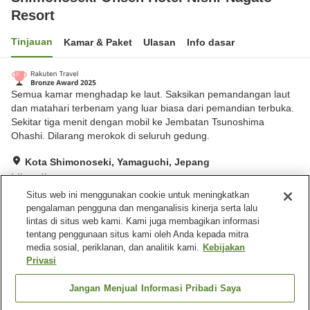
Resort
Tinjauan
Kamar & Paket
Ulasan
Info dasar
Semua kamar menghadap ke laut. Saksikan pemandangan laut
dan matahari terbenam yang luar biasa dari pemandian terbuka.
Sekitar tiga menit dengan mobil ke Jembatan Tsunoshima
Ohashi. Dilarang merokok di seluruh gedung.
Kota Shimonoseki, Yamaguchi, Jepang
Lihat di peta
Situs web ini menggunakan cookie untuk meningkatkan
Sangat baik
Ulasan:
508
4.2
pengalaman pengguna dan menganalisis kinerja serta lalu
lintas di situs web kami. Kami juga membagikan informasi
tentang penggunaan situs kami oleh Anda kepada mitra
Fasilitas properti
media sosial, periklanan, dan analitik kami.
Kebijakan
Wi-Fi
Mata air panas di dalam
Privasi
gedung
Restoran
Benar-benar bebas rokok
Jangan Menjual Informasi Pribadi Saya