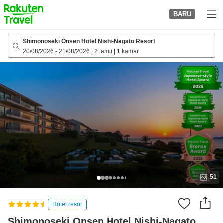
to
BARU
top
page
Shimonoseki Onsen Hotel Nishi-Nagato Resort
20/08/2026
-
21/08/2026
|
2 tamu
|
1 kamar
51
Hotel resor
Shimonoseki Onsen Hotel Nishi-Nagato