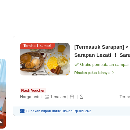
Tersisa
1
kamar!
[Termasuk Sarapan]＜S
Sarapan Lezat! ！ Sara
[Sarapan]
Gratis pembatalan sampai
Rincian paket lainnya
Flash Voucher
Harga untuk:
1
malam
|
|
Terma
Gunakan kupon untuk
Diskon
Rp305.262
6