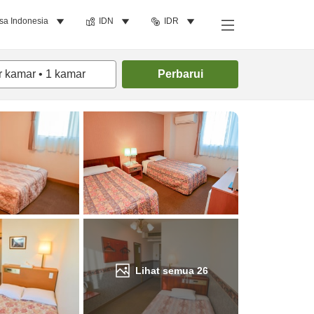
sa Indonesia
IDN
IDR
Cari kamar
r kamar
•
1
kamar
Perbarui
Lihat semua
26