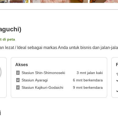
aguchi)
t di peta
 lezat / Ideal sebagai markas Anda untuk bisnis dan jalan-jal
Akses
F
Stasiun Shin-Shimonoseki
3
mnt
jalan kaki
Stasiun Ayaragi
6
mnt
berkendara
Stasiun Kajikuri-Godaichi
9
mnt
berkendara
i