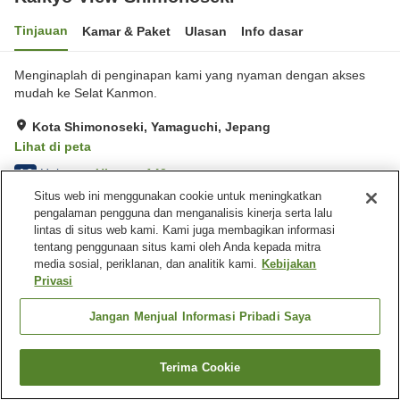
Tinjauan
Kamar & Paket
Ulasan
Info dasar
Menginaplah di penginapan kami yang nyaman dengan akses
mudah ke Selat Kanmon.
Kota Shimonoseki, Yamaguchi, Jepang
Lihat di peta
Hebat
Ulasan:
142
4.3
Situs web ini menggunakan cookie untuk meningkatkan
pengalaman pengguna dan menganalisis kinerja serta lalu
Fasilitas properti
lintas di situs web kami. Kami juga membagikan informasi
tentang penggunaan situs kami oleh Anda kepada mitra
Tempat parkir
Sauna
media sosial, periklanan, dan analitik kami.
Kebijakan
Spa / Salon kecantikan
Restoran
Privasi
Beranda
Jepang
Yamaguchi
Kota Shimonoseki
Jangan Menjual Informasi Pribadi Saya
Kaikyo View Shimonoseki
Terima Cookie
Cari kamar