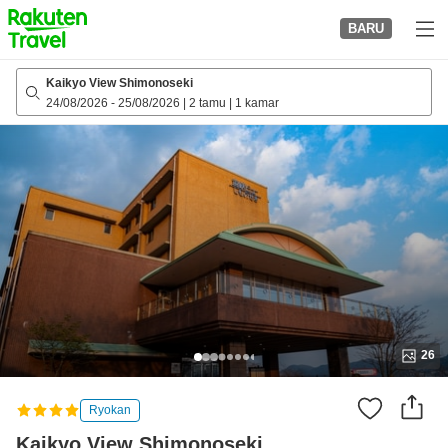
to
BARU
top
page
Kaikyo View Shimonoseki
24/08/2026
-
25/08/2026
|
2 tamu
|
1 kamar
26
Ryokan
Kaikyo View Shimonoseki