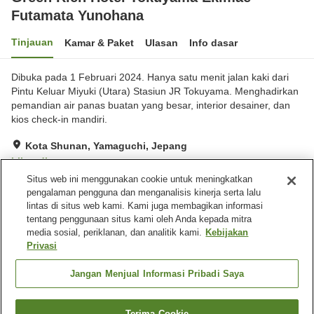
Futamata Yunohana
Tinjauan
Kamar & Paket
Ulasan
Info dasar
Dibuka pada 1 Februari 2024. Hanya satu menit jalan kaki dari
Pintu Keluar Miyuki (Utara) Stasiun JR Tokuyama. Menghadirkan
pemandian air panas buatan yang besar, interior desainer, dan
kios check-in mandiri.
Kota Shunan, Yamaguchi, Jepang
Lihat di peta
Situs web ini menggunakan cookie untuk meningkatkan
Hebat
Ulasan:
431
4.3
pengalaman pengguna dan menganalisis kinerja serta lalu
lintas di situs web kami. Kami juga membagikan informasi
tentang penggunaan situs kami oleh Anda kepada mitra
Fasilitas properti
media sosial, periklanan, dan analitik kami.
Kebijakan
Wi-Fi
Lima menit berjalan kaki ke
Privasi
stasiun
Sauna
Mesin penjual otomatis
Jangan Menjual Informasi Pribadi Saya
Beranda
Jepang
Yamaguchi
Kota Shunan
Terima Cookie