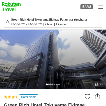
to
BARU
top
page
Green Rich Hotel Tokuyama Ekimae Futamata Yunohana
23/08/2026
-
24/08/2026
|
2 tamu
|
1 kamar
91
Hotel bisnis
Green Rich Hotel Tokuyama Ekimae