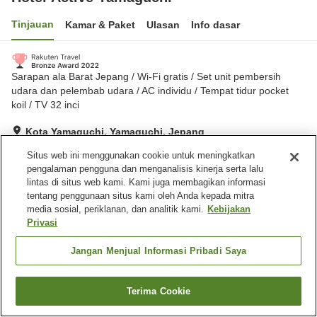
Tinjauan
Kamar & Paket
Ulasan
Info dasar
Sarapan ala Barat Jepang / Wi-Fi gratis / Set unit pembersih
udara dan pelembab udara / AC individu / Tempat tidur pocket
koil / TV 32 inci
Kota Yamaguchi, Yamaguchi, Jepang
Lihat di peta
Situs web ini menggunakan cookie untuk meningkatkan
Hebat
Ulasan:
140
4.3
pengalaman pengguna dan menganalisis kinerja serta lalu
lintas di situs web kami. Kami juga membagikan informasi
tentang penggunaan situs kami oleh Anda kepada mitra
Fasilitas properti
media sosial, periklanan, dan analitik kami.
Kebijakan
Privasi
Tempat parkir
Mesin penjual otomatis
Laundry gratis
Pengiriman ke rumah
Jangan Menjual Informasi Pribadi Saya
Beranda
Jepang
Yamaguchi
Kota Yamaguchi
Terima Cookie
Cari kamar
Hotel Active Yamaguchi