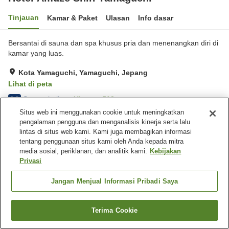
Tinjauan
Kamar & Paket
Ulasan
Info dasar
Bersantai di sauna dan spa khusus pria dan menenangkan diri di
kamar yang luas.
Kota Yamaguchi, Yamaguchi, Jepang
Lihat di peta
Sangat baik
Ulasan:
512
3.9
Situs web ini menggunakan cookie untuk meningkatkan
pengalaman pengguna dan menganalisis kinerja serta lalu
Fasilitas properti
lintas di situs web kami. Kami juga membagikan informasi
tentang penggunaan situs kami oleh Anda kepada mitra
Tempat parkir
Sauna
media sosial, periklanan, dan analitik kami.
Kebijakan
Spa / Salon kecantikan
Restoran
Privasi
Beranda
Jepang
Yamaguchi
Kota Yamaguchi
Jangan Menjual Informasi Pribadi Saya
Hotel Amuze Shin Yamaguchi
Terima Cookie
Cari kamar