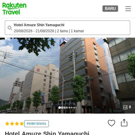
to
BARU
top
page
Hotel Amuze Shin Yamaguchi
20/08/2026
-
21/08/2026
|
2 tamu
|
1 kamar
8
Hotel bisnis
Hotel Amuze Shin Yamaguchi