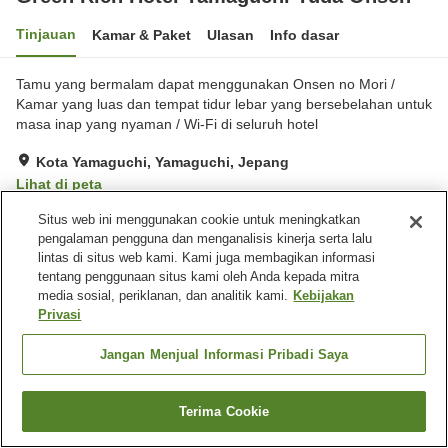
Tinjauan
Kamar & Paket
Ulasan
Info dasar
Tamu yang bermalam dapat menggunakan Onsen no Mori /
Kamar yang luas dan tempat tidur lebar yang bersebelahan untuk
masa inap yang nyaman / Wi-Fi di seluruh hotel
Kota Yamaguchi, Yamaguchi, Jepang
Lihat di peta
Sangat baik
Ulasan:
190
4
Situs web ini menggunakan cookie untuk meningkatkan
pengalaman pengguna dan menganalisis kinerja serta lalu
lintas di situs web kami. Kami juga membagikan informasi
Fasilitas properti
tentang penggunaan situs kami oleh Anda kepada mitra
media sosial, periklanan, dan analitik kami.
Kebijakan
Wi-Fi
Area tertentu bisa merokok
Privasi
Mesin penjual otomatis
Microwave bersama
Jangan Menjual Informasi Pribadi Saya
Beranda
Jepang
Yamaguchi
Kota Yamaguchi
Green Rich Hotel Yamaguchi Yuda Onsen
Terima Cookie
Cari kamar