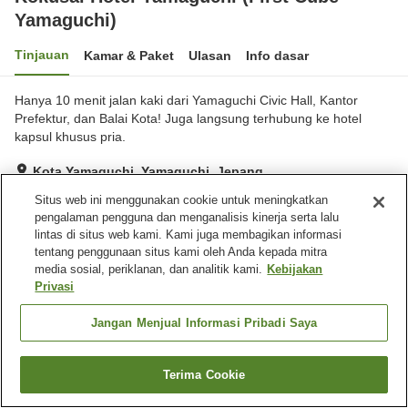
Yamaguchi)
Tinjauan
Kamar & Paket
Ulasan
Info dasar
Hanya 10 menit jalan kaki dari Yamaguchi Civic Hall, Kantor
Prefektur, dan Balai Kota! Juga langsung terhubung ke hotel
kapsul khusus pria.
Kota Yamaguchi, Yamaguchi, Jepang
Lihat di peta
Situs web ini menggunakan cookie untuk meningkatkan
pengalaman pengguna dan menganalisis kinerja serta lalu
Sangat baik
Ulasan:
255
4.1
lintas di situs web kami. Kami juga membagikan informasi
tentang penggunaan situs kami oleh Anda kepada mitra
media sosial, periklanan, dan analitik kami.
Kebijakan
Fasilitas properti
Privasi
Wi-Fi
Bar
Mesin penjual otomatis
Ruang rapat
Jangan Menjual Informasi Pribadi Saya
Beranda
Jepang
Yamaguchi
Kota Yamaguchi
Terima Cookie
Cari kamar
Kokusai Hotel Yamaguchi (First Cube Yamaguchi)