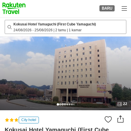
to
BARU
top
page
Kokusai Hotel Yamaguchi (First Cube Yamaguchi)
24/08/2026
-
25/08/2026
|
2 tamu
|
1 kamar
22
City hotel
Kokusai Hotel Yamaguchi (First Cube