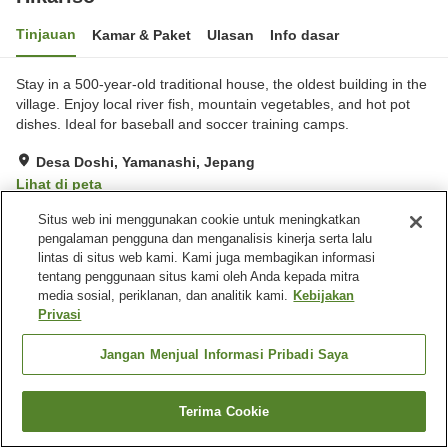
Tinjauan
Kamar & Paket
Ulasan
Info dasar
Stay in a 500-year-old traditional house, the oldest building in the
village. Enjoy local river fish, mountain vegetables, and hot pot
dishes. Ideal for baseball and soccer training camps.
Desa Doshi, Yamanashi, Jepang
Lihat di peta
Sangat baik
Ulasan:
4
4
Situs web ini menggunakan cookie untuk meningkatkan
pengalaman pengguna dan menganalisis kinerja serta lalu
lintas di situs web kami. Kami juga membagikan informasi
Fasilitas properti
tentang penggunaan situs kami oleh Anda kepada mitra
media sosial, periklanan, dan analitik kami.
Kebijakan
Tempat parkir
Aula perjamuan
Privasi
Barbekyu
Ruang karaoke
Jangan Menjual Informasi Pribadi Saya
Beranda
Jepang
Yamanashi
Desa Doshi
Hikariso
Terima Cookie
Cari kamar