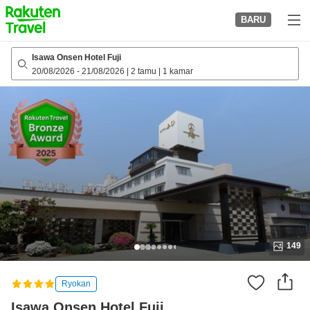
to
BARU
top
page
Isawa Onsen Hotel Fuji
20/08/2026
-
21/08/2026
|
2 tamu
|
1 kamar
149
Ryokan
Isawa Onsen Hotel Fuji