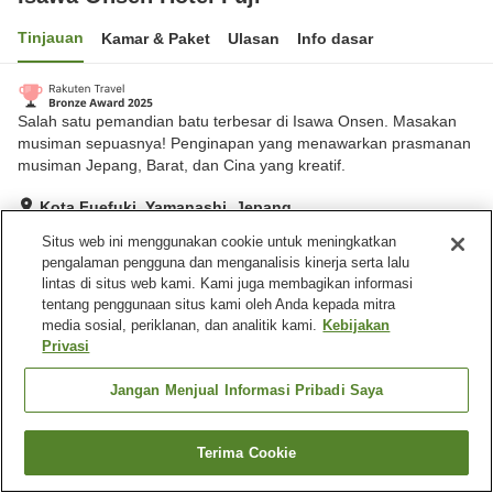
Tinjauan
Kamar & Paket
Ulasan
Info dasar
Salah satu pemandian batu terbesar di Isawa Onsen. Masakan
musiman sepuasnya! Penginapan yang menawarkan prasmanan
musiman Jepang, Barat, dan Cina yang kreatif.
Kota Fuefuki, Yamanashi, Jepang
Lihat di peta
Situs web ini menggunakan cookie untuk meningkatkan
pengalaman pengguna dan menganalisis kinerja serta lalu
Sangat baik
Ulasan:
402
4.2
lintas di situs web kami. Kami juga membagikan informasi
tentang penggunaan situs kami oleh Anda kepada mitra
media sosial, periklanan, dan analitik kami.
Kebijakan
Fasilitas properti
Privasi
Tempat parkir
Mandi jet
Sauna
Spa / Salon kecantikan
Jangan Menjual Informasi Pribadi Saya
Beranda
Jepang
Yamanashi
Kota Fuefuki
Terima Cookie
Cari kamar
Isawa Onsen Hotel Fuji