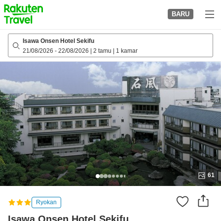
to
BARU
top
page
Isawa Onsen Hotel Sekifu
21/08/2026
-
22/08/2026
|
2 tamu
|
1 kamar
61
Ryokan
Isawa Onsen Hotel Sekifu