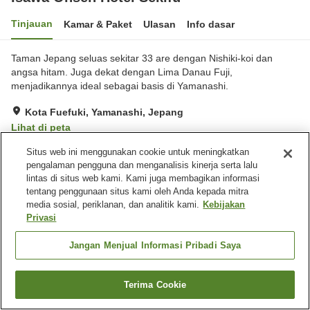
Tinjauan
Kamar & Paket
Ulasan
Info dasar
Taman Jepang seluas sekitar 33 are dengan Nishiki-koi dan
angsa hitam. Juga dekat dengan Lima Danau Fuji,
menjadikannya ideal sebagai basis di Yamanashi.
Kota Fuefuki, Yamanashi, Jepang
Lihat di peta
Sangat baik
Ulasan:
463
4.1
Situs web ini menggunakan cookie untuk meningkatkan
pengalaman pengguna dan menganalisis kinerja serta lalu
lintas di situs web kami. Kami juga membagikan informasi
Fasilitas properti
tentang penggunaan situs kami oleh Anda kepada mitra
media sosial, periklanan, dan analitik kami.
Kebijakan
Tempat parkir
Spa / Salon kecantikan
Privasi
Lounge
Bar
Jangan Menjual Informasi Pribadi Saya
Beranda
Jepang
Yamanashi
Kota Fuefuki
Isawa Onsen Hotel Sekifu
Terima Cookie
Cari kamar