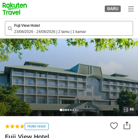
to
BARU
top
page
Fuji View Hotel
23/08/2026
-
24/08/2026
|
2 tamu
|
1 kamar
86
Hotel resor
Fuji View Hotel