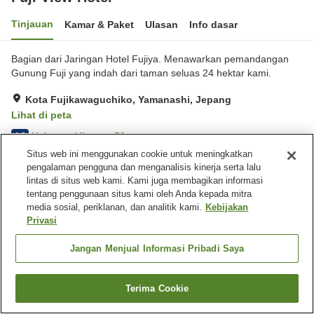
Tinjauan
Kamar & Paket
Ulasan
Info dasar
Bagian dari Jaringan Hotel Fujiya. Menawarkan pemandangan
Gunung Fuji yang indah dari taman seluas 24 hektar kami.
Kota Fujikawaguchiko, Yamanashi, Jepang
Lihat di peta
Hebat
Ulasan:
50
4.3
Situs web ini menggunakan cookie untuk meningkatkan
pengalaman pengguna dan menganalisis kinerja serta lalu
Fasilitas properti
lintas di situs web kami. Kami juga membagikan informasi
tentang penggunaan situs kami oleh Anda kepada mitra
Tempat parkir
Sauna
media sosial, periklanan, dan analitik kami.
Kebijakan
Spa / Salon kecantikan
Restoran
Privasi
Beranda
Jepang
Yamanashi
Kota Fujikawaguchiko
Jangan Menjual Informasi Pribadi Saya
Fuji View Hotel
Terima Cookie
Cari kamar