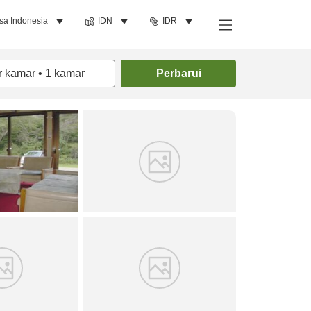
sa Indonesia
IDN
IDR
Cari kamar
r kamar
•
1
kamar
Perbarui