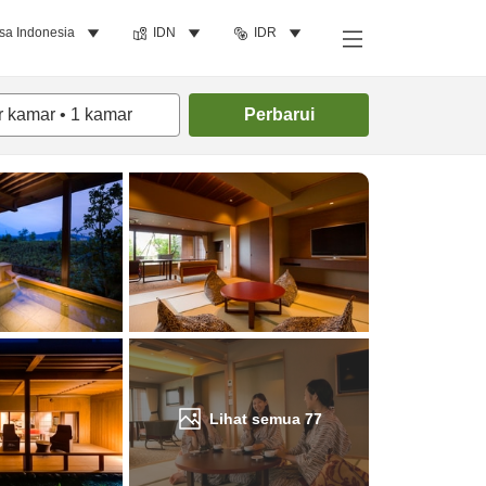
sa Indonesia
IDN
IDR
Cari kamar
r kamar
•
1
kamar
Perbarui
Lihat semua
77