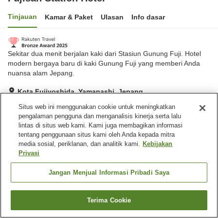
Tinjauan
Kamar & Paket
Ulasan
Info dasar
Sekitar dua menit berjalan kaki dari Stasiun Gunung Fuji. Hotel
modern bergaya baru di kaki Gunung Fuji yang memberi Anda
nuansa alam Jepang.
Kota Fujiyoshida, Yamanashi, Jepang
Lihat di peta
Situs web ini menggunakan cookie untuk meningkatkan
pengalaman pengguna dan menganalisis kinerja serta lalu
Sangat baik
Ulasan:
414
4
lintas di situs web kami. Kami juga membagikan informasi
tentang penggunaan situs kami oleh Anda kepada mitra
media sosial, periklanan, dan analitik kami.
Kebijakan
Fasilitas properti
Privasi
Tempat parkir
Restoran
Mesin penjual otomatis
Laundry berbayar
Jangan Menjual Informasi Pribadi Saya
Beranda
Jepang
Yamanashi
Kota Fujiyoshida
Terima Cookie
Cari kamar
Fujisan Station Hotel