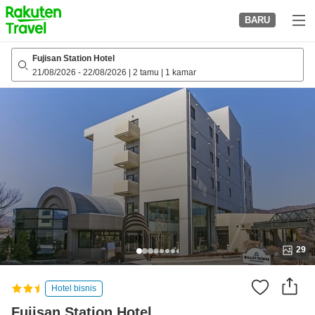
to
BARU
top
page
Fujisan Station Hotel
21/08/2026
-
22/08/2026
|
2 tamu
|
1 kamar
29
Hotel bisnis
Fujisan Station Hotel