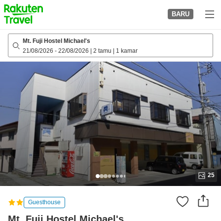
to
BARU
top
page
Mt. Fuji Hostel Michael's
21/08/2026
-
22/08/2026
|
2 tamu
|
1 kamar
25
Guesthouse
Mt. Fuji Hostel Michael's