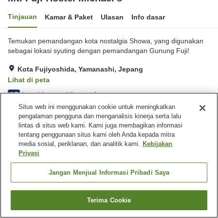
Tinjauan
Kamar & Paket
Ulasan
Info dasar
Temukan pemandangan kota nostalgia Showa, yang digunakan
sebagai lokasi syuting dengan pemandangan Gunung Fuji!
Kota Fujiyoshida, Yamanashi, Jepang
Lihat di peta
Luar biasa
Ulasan:
6
4.7
Situs web ini menggunakan cookie untuk meningkatkan
pengalaman pengguna dan menganalisis kinerja serta lalu
Fasilitas properti
lintas di situs web kami. Kami juga membagikan informasi
tentang penggunaan situs kami oleh Anda kepada mitra
Wi-Fi
Benar-benar bebas rokok
media sosial, periklanan, dan analitik kami.
Kebijakan
Area tertentu bisa merokok
Mesin penjual otomatis
Privasi
Beranda
Jepang
Yamanashi
Kota Fujiyoshida
Jangan Menjual Informasi Pribadi Saya
Mt. Fuji Hostel Michael's
Terima Cookie
Cari kamar