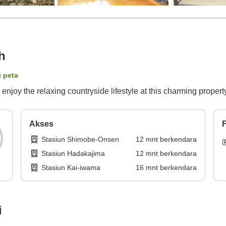
h
i peta
 enjoy the relaxing countryside lifestyle at this charming propert
Akses
F
Stasiun Shimobe-Onsen
12
mnt
berkendara
Stasiun Hadakajima
12
mnt
berkendara
Stasiun Kai-iwama
16
mnt
berkendara
i