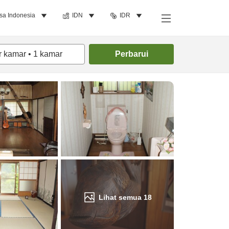
sa Indonesia
IDN
IDR
Cari kamar
r kamar
•
1
kamar
Perbarui
Lihat semua
18