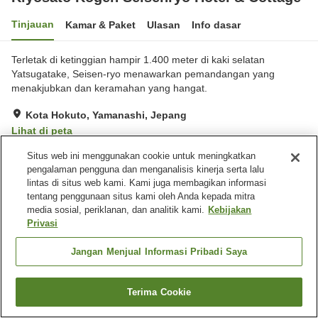
Tinjauan
Kamar & Paket
Ulasan
Info dasar
Terletak di ketinggian hampir 1.400 meter di kaki selatan
Yatsugatake, Seisen-ryo menawarkan pemandangan yang
menakjubkan dan keramahan yang hangat.
Kota Hokuto, Yamanashi, Jepang
Lihat di peta
Hebat
Ulasan:
329
4.4
Situs web ini menggunakan cookie untuk meningkatkan
pengalaman pengguna dan menganalisis kinerja serta lalu
lintas di situs web kami. Kami juga membagikan informasi
Fasilitas properti
tentang penggunaan situs kami oleh Anda kepada mitra
media sosial, periklanan, dan analitik kami.
Kebijakan
Tempat parkir
Restoran
Privasi
Lounge
Mesin penjual otomatis
Jangan Menjual Informasi Pribadi Saya
Beranda
Jepang
Yamanashi
Kota Hokuto
Kiyosato Kogen Seisenryo Hotel & Cottage
Terima Cookie
Cari kamar