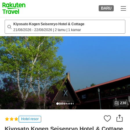
to
BARU
top
page
Kiyosato Kogen Seisenryo Hotel & Cottage
21/08/2026
-
22/08/2026
|
2 tamu
|
1 kamar
230
Hotel resor
Kiyosato Kogen Seisenryo Hotel & Cottage