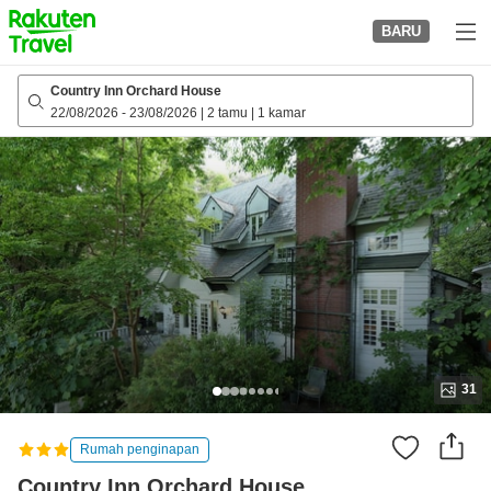
to
BARU
top
page
Country Inn Orchard House
22/08/2026
-
23/08/2026
|
2 tamu
|
1 kamar
31
Rumah penginapan
Country Inn Orchard House