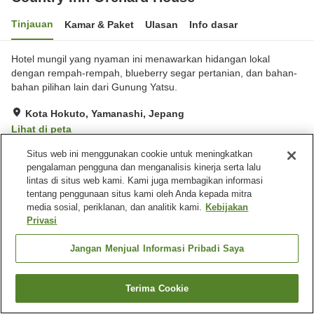
Tinjauan
Kamar & Paket
Ulasan
Info dasar
Hotel mungil yang nyaman ini menawarkan hidangan lokal
dengan rempah-rempah, blueberry segar pertanian, dan bahan-
bahan pilihan lain dari Gunung Yatsu.
Kota Hokuto, Yamanashi, Jepang
Lihat di peta
Luar biasa
Ulasan:
13
4.7
Situs web ini menggunakan cookie untuk meningkatkan
pengalaman pengguna dan menganalisis kinerja serta lalu
lintas di situs web kami. Kami juga membagikan informasi
Fasilitas properti
tentang penggunaan situs kami oleh Anda kepada mitra
media sosial, periklanan, dan analitik kami.
Kebijakan
Wi-Fi
Restoran
Privasi
Lounge
Toko
Jangan Menjual Informasi Pribadi Saya
Beranda
Jepang
Yamanashi
Kota Hokuto
Country Inn Orchard House
Terima Cookie
Cari kamar