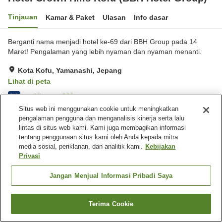
Tinjauan
Kamar & Paket
Ulasan
Info dasar
Berganti nama menjadi hotel ke-69 dari BBH Group pada 14
Maret! Pengalaman yang lebih nyaman dan nyaman menanti.
Kota Kofu, Yamanashi, Jepang
Lihat di peta
Ulasan:
223
3.3
Situs web ini menggunakan cookie untuk meningkatkan
pengalaman pengguna dan menganalisis kinerja serta lalu
Fasilitas properti
lintas di situs web kami. Kami juga membagikan informasi
tentang penggunaan situs kami oleh Anda kepada mitra
Tempat parkir
Spa / Salon kecantikan
media sosial, periklanan, dan analitik kami.
Kebijakan
Restoran
Mesin penjual otomatis
Privasi
Beranda
Jepang
Yamanashi
Kota Kofu
Jangan Menjual Informasi Pribadi Saya
Hotel Crown Hills Kofu (BBH Hotel Group)
Terima Cookie
Cari kamar