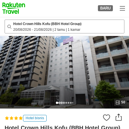
to
BARU
top
page
Hotel Crown Hills Kofu (BBH Hotel Group)
20/08/2026
-
21/08/2026
|
2 tamu
|
1 kamar
50
Hotel bisnis
Hotel Crown Hills Kofu (BBH Hotel Group)