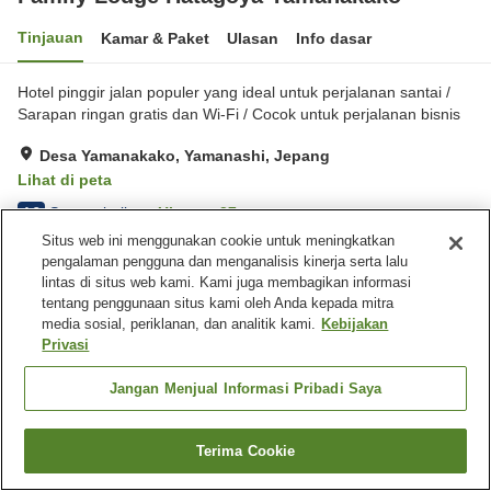
Tinjauan
Kamar & Paket
Ulasan
Info dasar
Hotel pinggir jalan populer yang ideal untuk perjalanan santai /
Sarapan ringan gratis dan Wi-Fi / Cocok untuk perjalanan bisnis
Desa Yamanakako, Yamanashi, Jepang
Lihat di peta
Sangat baik
Ulasan:
27
4.2
Situs web ini menggunakan cookie untuk meningkatkan
pengalaman pengguna dan menganalisis kinerja serta lalu
Fasilitas properti
lintas di situs web kami. Kami juga membagikan informasi
tentang penggunaan situs kami oleh Anda kepada mitra
Tempat parkir
Lounge
media sosial, periklanan, dan analitik kami.
Kebijakan
Mesin penjual otomatis
Laundry berbayar
Privasi
Beranda
Jepang
Yamanashi
Desa Yamanakako
Jangan Menjual Informasi Pribadi Saya
Family Lodge Hatagoya Yamanakako
Terima Cookie
Cari kamar