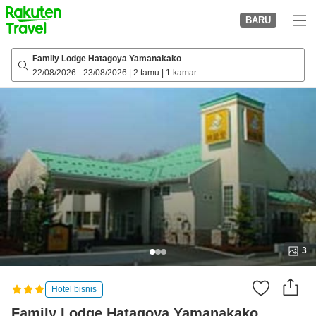
to
BARU
top
page
Family Lodge Hatagoya Yamanakako
22/08/2026
-
23/08/2026
|
2 tamu
|
1 kamar
3
Hotel bisnis
Family Lodge Hatagoya Yamanakako