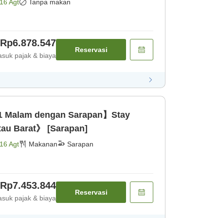
16 Agt
Tanpa makan
Rp6.878.547
Reservasi
suk pajak & biaya
1 Malam dengan Sarapan】Stay
au Barat》 [Sarapan]
16 Agt
Makanan
Sarapan
Rp7.453.844
Reservasi
suk pajak & biaya