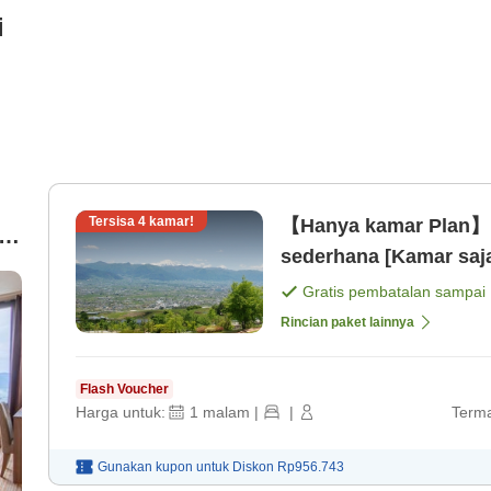
i
Tersisa
4
kamar!
【Hanya kamar Plan】P
sederhana [Kamar saj
Gratis pembatalan sampai
Rincian paket lainnya
Flash Voucher
Harga untuk:
1
malam
|
|
Terma
Gunakan kupon untuk
Diskon
Rp956.743