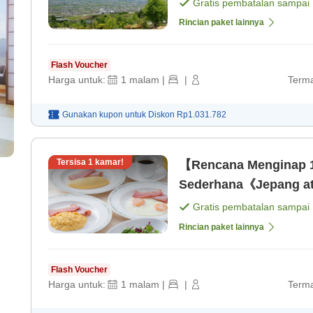
Gratis pembatalan sampai
Rincian paket lainnya
Flash Voucher
Harga untuk:
1
malam
|
|
Terma
Gunakan kupon untuk
Diskon
Rp1.031.782
Tersisa
1
kamar!
【Rencana Menginap 
Sederhana《Jepang at
Gratis pembatalan sampai
Rincian paket lainnya
Flash Voucher
Harga untuk:
1
malam
|
|
Terma