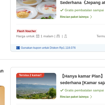
Sederhana《Jepang at
Gratis pembatalan sampai
Rincian paket lainnya
Flash Voucher
Harga untuk:
1
malam
|
|
Terma
Gunakan kupon untuk
Diskon
Rp1.118.076
an
Tersisa
2
kamar!
【Hanya kamar Plan】P
sederhana [Kamar saj
Gratis pembatalan sampai
Rincian paket lainnya