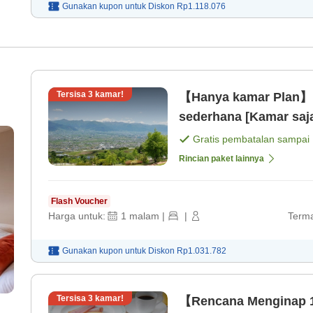
Gunakan kupon untuk
Diskon
Rp1.118.076
Tersisa
3
kamar!
【Hanya kamar Plan】P
sederhana [Kamar saj
Gratis pembatalan sampai
Rincian paket lainnya
Flash Voucher
Harga untuk:
1
malam
|
|
Terma
Gunakan kupon untuk
Diskon
Rp1.031.782
Tersisa
3
kamar!
【Rencana Menginap 