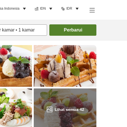
sa Indonesia
IDN
IDR
Cari kamar
r kamar
•
1
kamar
Perbarui
Lihat semua
42