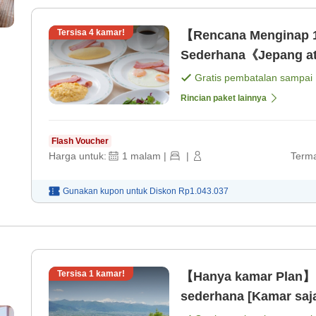
Tersisa
4
kamar!
【Rencana Menginap 
Sederhana《Jepang at
Gratis pembatalan sampai
Rincian paket lainnya
Flash Voucher
Harga untuk:
1
malam
|
|
Terma
Gunakan kupon untuk
Diskon
Rp1.043.037
Tersisa
1
kamar!
【Hanya kamar Plan】P
sederhana [Kamar saj