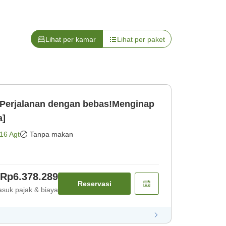
Lihat per kamar
Lihat per paket
erjalanan dengan bebas!Menginap
a]
16 Agt
Tanpa makan
Rp6.378.289
Reservasi
suk pajak & biaya