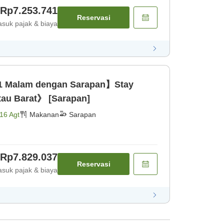
Rp7.253.741
Reservasi
suk pajak & biaya
1 Malam dengan Sarapan】Stay
au Barat》 [Sarapan]
16 Agt
Makanan
Sarapan
Rp7.829.037
Reservasi
suk pajak & biaya