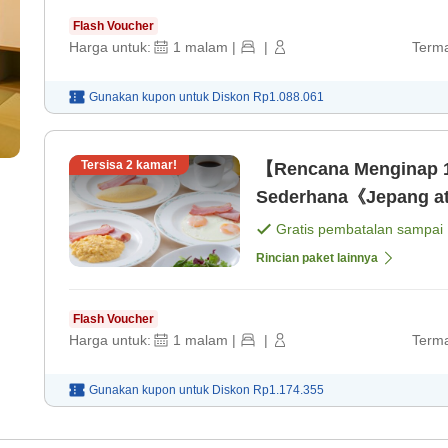
Flash Voucher
Harga untuk:
1
malam
|
|
Terma
Gunakan kupon untuk
Diskon
Rp1.088.061
Tersisa
2
kamar!
【Rencana Menginap 
Sederhana《Jepang at
Gratis pembatalan sampai
Rincian paket lainnya
Flash Voucher
Harga untuk:
1
malam
|
|
Terma
Gunakan kupon untuk
Diskon
Rp1.174.355