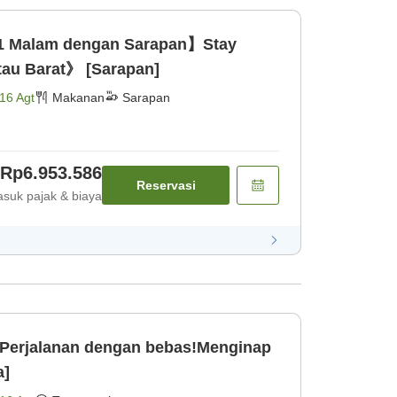
1 Malam dengan Sarapan】Stay
au Barat》 [Sarapan]
16 Agt
Makanan
Sarapan
Rp6.953.586
Reservasi
suk pajak & biaya
erjalanan dengan bebas!Menginap
a]