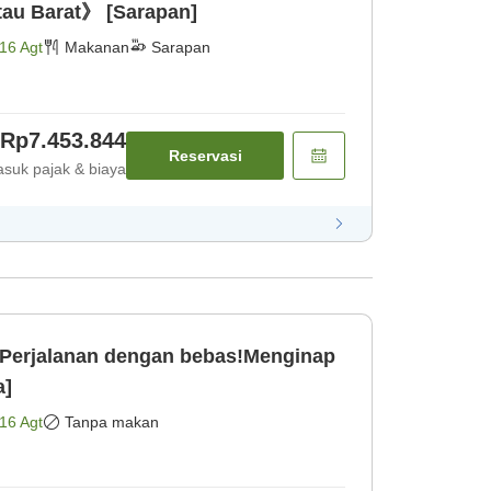
au Barat》 [Sarapan]
16 Agt
Makanan
Sarapan
Rp7.453.844
Reservasi
suk pajak & biaya
erjalanan dengan bebas!Menginap
a]
16 Agt
Tanpa makan