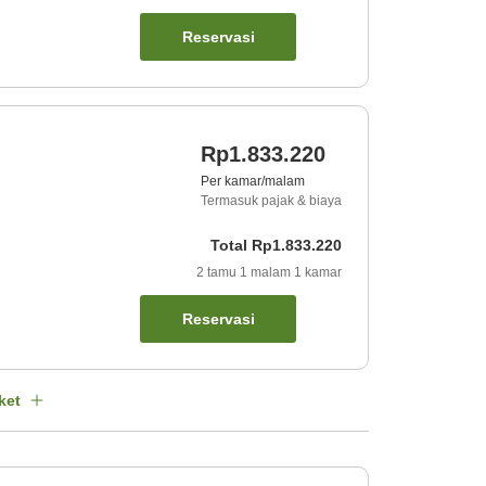
Reservasi
Rp1.833.220
Per kamar/malam
Termasuk pajak & biaya
Total
Rp1.833.220
2
tamu
1
malam
1
kamar
Reservasi
ket