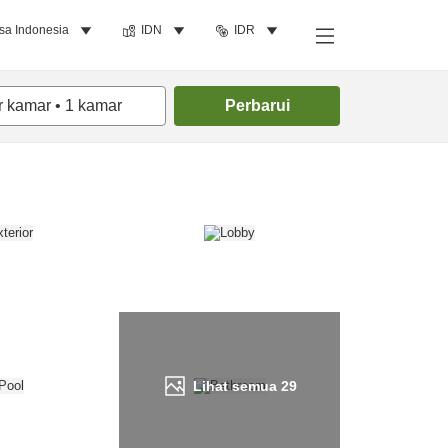
sa Indonesia
IDN
IDR
Cari kamar
r kamar
•
1
kamar
Perbarui
Lihat semua
29