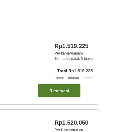
Rp1.519.225
Per kamar/malam
Termasuk pajak & biaya
Total
Rp1.519.225
2
tamu
1
malam
1
kamar
Reservasi
Rp1.520.050
Per kamar/malam