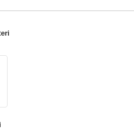
eri
i