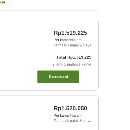
ket
Rp1.519.225
Per kamar/malam
Termasuk pajak & biaya
Total
Rp1.519.225
2
tamu
1
malam
1
kamar
Reservasi
Rp1.520.050
Per kamar/malam
Termasuk pajak & biaya