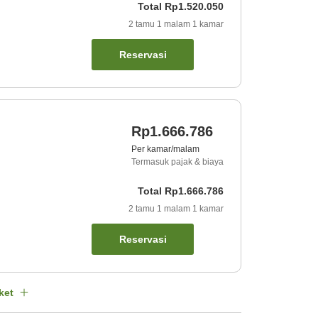
Total
Rp1.520.050
2
tamu
1
malam
1
kamar
Reservasi
Rp1.666.786
Per kamar/malam
Termasuk pajak & biaya
Total
Rp1.666.786
2
tamu
1
malam
1
kamar
Reservasi
ket